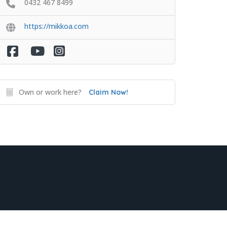
0432 467 8499
https://mikkoa.com
Own or work here?
Claim Now!